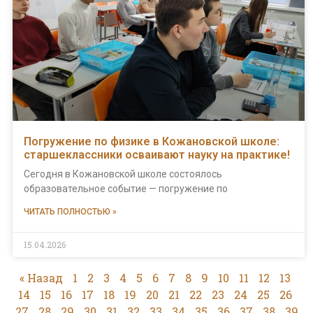
Погружение по физике в Кожановской школе:
старшеклассники осваивают науку на практике!
Сегодня в Кожановской школе состоялось
образовательное событие — погружение по
ЧИТАТЬ ПОЛНОСТЬЮ »
15.04.2026
« Назад
1
2
3
4
5
6
7
8
9
10
11
12
13
14
15
16
17
18
19
20
21
22
23
24
25
26
27
28
29
30
31
32
33
34
35
36
37
38
39