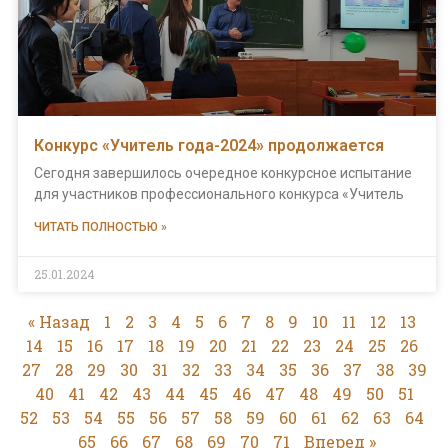
Конкурс «Учитель года-2024» продолжается
Сегодня завершилось очередное конкурсное испытание
для участников профессионального конкурса «Учитель
ЧИТАТЬ ПОЛНОСТЬЮ »
25.01.2024
« Назад
1
2
3
4
5
6
7
8
9
10
11
12
13
14
15
16
17
18
19
20
21
22
23
24
25
26
27
28
29
30
31
32
33
34
35
36
37
38
39
40
41
42
43
44
45
46
47
48
49
50
51
52
53
54
55
56
57
58
59
60
61
62
63
64
65
66
67
68
69
70
71
Вперед »