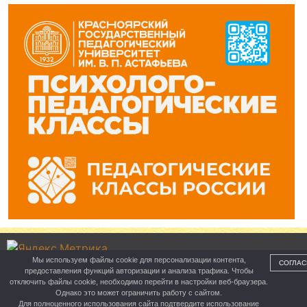
Мы используем файлы cookie для персонализации контента,
СОГЛАС
предоставления функций авторизации и анализа трафика. Чтобы
Управление образования
отключить файлы cookie, необходимо перейти в настройки веб-браузера.
Однако это может ограничить работу с сайтом.
Для полноценного использования сайта подтвердите использование