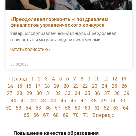
«Преодолевая горизонты»: поздравляем
финалистов управленческого конкурса!
Завершился управленческий конкурс «Преодолевая
горизонты», и мы рады поделиться именами
ЧИТАТЬ ПОЛНОСТЬЮ »
30.10.2025
« Назад
1
2
3
4
5
6
7
8
9
10
11
12
13
14
15
16
17
18
19
20
21
22
23
24
25
26
27
28
29
30
31
32
33
34
35
36
37
38
39
40
41
42
43
44
45
46
47
48
49
50
51
52
53
54
55
56
57
58
59
60
61
62
63
64
65
66
67
68
69
70
71
Вперед »
Повышение качества образования