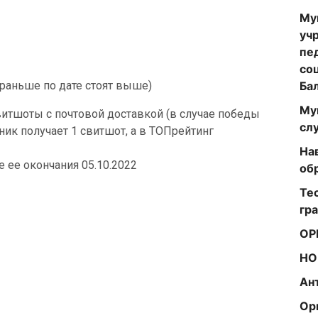
Му
уч
пе
со
Ба
раньше по дате стоят выше)
Му
итшоты с почтовой доставкой (в случае победы
сл
ник получает 1 свитшот, а в ТОПрейтинг
На
е ее окончания 05.10.2022
об
Те
гр
ОР
НО
Ан
Ор