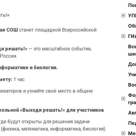
По
ть!»
УП
Об
кая СОШ
станет площадкой Всероссийской
ГИ
Вс
и решать!»
— это масштабное событие,
шк
России.
До
нформатике и биологии.
Уч
мету:
1 час
Во
низаторов и узнайте своё место в общем
Фо
гр
рольной «Выходи решать!» для участников
Ав
, где будут открыты для решения задачи
Пе
(физика, математика, информатика, биология)
Ме