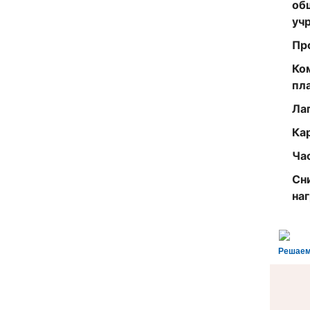
об
уч
Пр
Ко
пл
Ла
Ка
Ча
Сн
на
Решаем