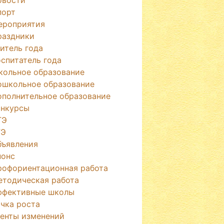
порт
ероприятия
раздники
итель года
спитатель года
кольное образование
ошкольное образование
ополнительное образование
онкурсы
ГЭ
ГЭ
бъявления
нонс
рофориентационная работа
етодическая работа
ффективные школы
чка роста
генты изменений