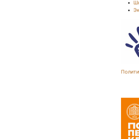
Ш
Э
Полити