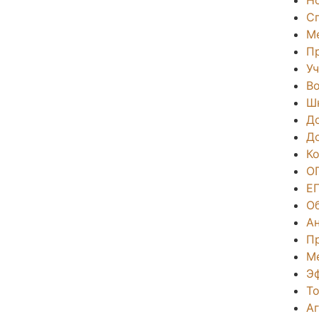
С
М
П
Уч
Во
Ш
Д
Д
К
О
Е
О
А
П
М
Э
То
А