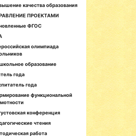
вышение качества образования
РАВЛЕНИЕ ПРОЕКТАМИ
новленные ФГОС
А
ероссийская олимпиада
ольников
школьное образование
итель года
спитатель года
рмирование функциональной
амотности
густовская конференция
дагогические чтения
тодическая работа