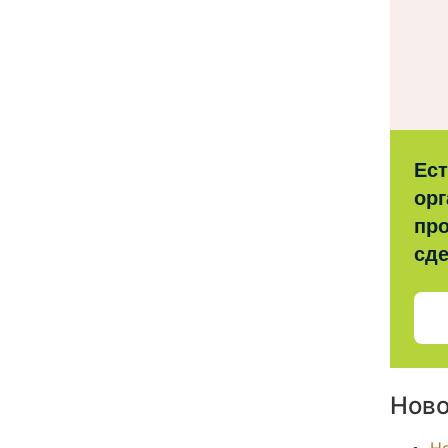
Ес
орг
про
сд
Ново
Н