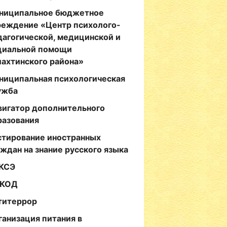
ниципальное бюджетное
реждение «Центр психолого-
дагогической, медицинской и
циальной помощи
лахтинского района»
ниципальная психологическая
ужба
вигатор дополнительного
разования
стирование иностранных
аждан на знание русского языка
КСЭ
КОД
титеррор
ганизация питания в