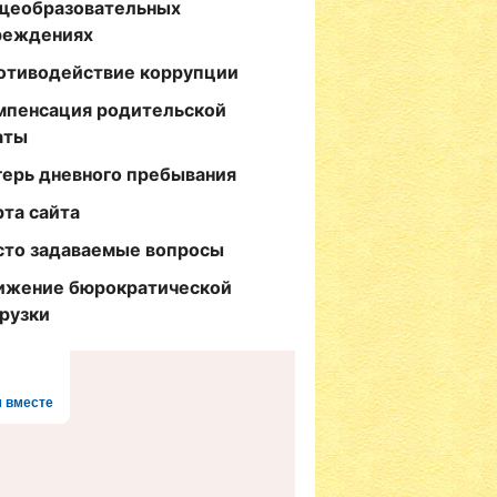
щеобразовательных
реждениях
отиводействие коррупции
мпенсация родительской
аты
герь дневного пребывания
рта сайта
сто задаваемые вопросы
ижение бюрократической
грузки
 вместе