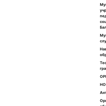
Му
уч
пе
со
Ба
Му
сл
На
об
Те
гр
ОР
НО
Ан
Ор