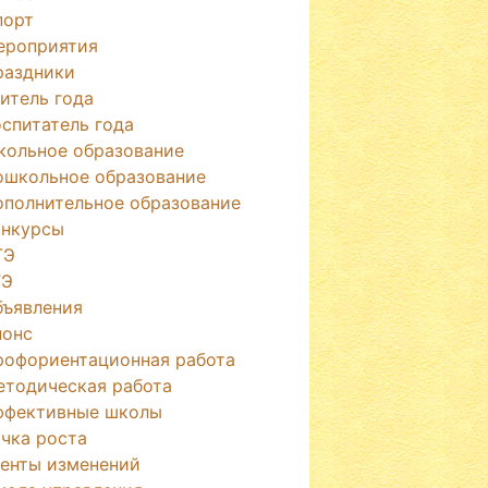
порт
ероприятия
раздники
итель года
спитатель года
кольное образование
ошкольное образование
ополнительное образование
онкурсы
ГЭ
ГЭ
бъявления
нонс
рофориентационная работа
етодическая работа
ффективные школы
чка роста
генты изменений