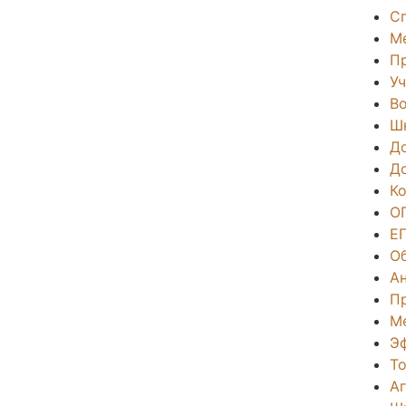
С
М
П
Уч
Во
Ш
Д
Д
К
О
Е
О
А
П
М
Э
То
А