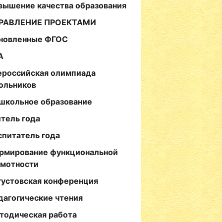
вышение качества образования
РАВЛЕНИЕ ПРОЕКТАМИ
новленные ФГОС
А
ероссийская олимпиада
ольников
школьное образование
итель года
спитатель года
рмирование функциональной
амотности
густовская конференция
дагогические чтения
тодическая работа