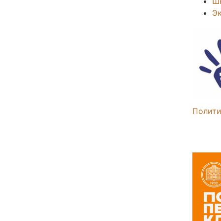
Ш
Э
Полити