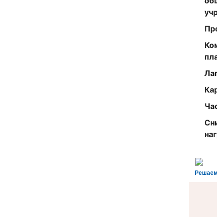
об
уч
Пр
Ко
пл
Ла
Ка
Ча
Сн
на
Решаем