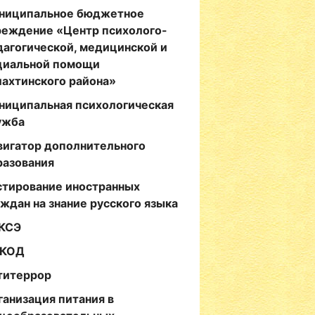
ниципальное бюджетное
реждение «Центр психолого-
дагогической, медицинской и
циальной помощи
лахтинского района»
ниципальная психологическая
ужба
вигатор дополнительного
разования
стирование иностранных
аждан на знание русского языка
КСЭ
КОД
титеррор
ганизация питания в