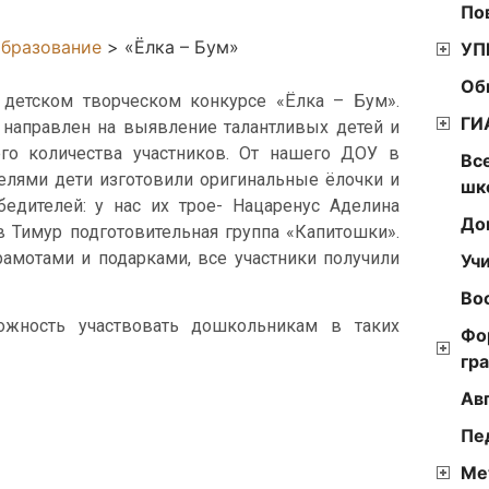
По
бразование
>
«Ёлка – Бум»
УП
Об
детском творческом конкурсе «Ёлка – Бум».
ГИ
 направлен на выявление талантливых детей и
го количества участников. От нашего ДОУ в
Вс
телями дети изготовили оригинальные ёлочки и
шк
едителей: у нас их трое- Нацаренус Аделина
До
в Тимур подготовительная группа «Капитошки».
амотами и подарками, все участники получили
Уч
Во
ожность участвовать дошкольникам в таких
Фо
гр
Ав
Пе
Ме