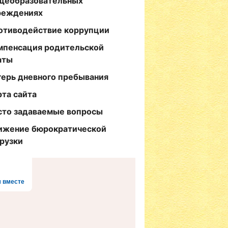
щеобразовательных
реждениях
отиводействие коррупции
мпенсация родительской
аты
герь дневного пребывания
рта сайта
сто задаваемые вопросы
ижение бюрократической
грузки
 вместе