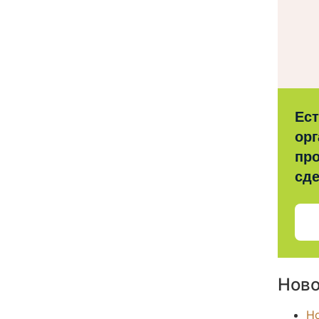
Ес
орг
про
сд
Ново
Н