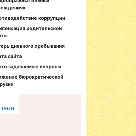
щеобразовательных
реждениях
отиводействие коррупции
мпенсация родительской
аты
герь дневного пребывания
рта сайта
сто задаваемые вопросы
ижение бюрократической
грузки
 вместе