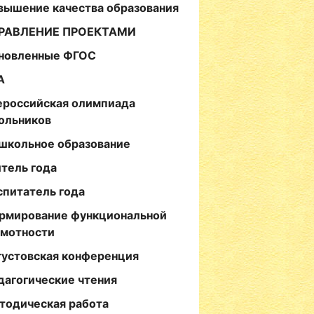
вышение качества образования
РАВЛЕНИЕ ПРОЕКТАМИ
новленные ФГОС
А
ероссийская олимпиада
ольников
школьное образование
итель года
спитатель года
рмирование функциональной
амотности
густовская конференция
дагогические чтения
тодическая работа