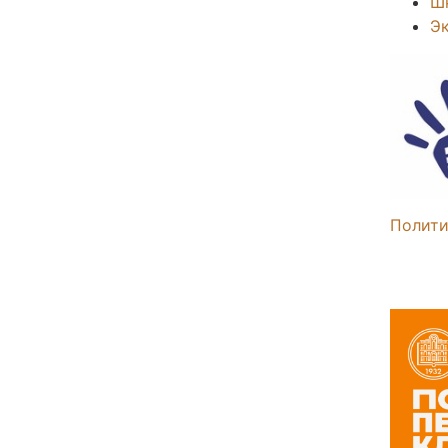
Ш
Э
Полити