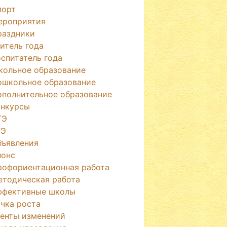
порт
ероприятия
раздники
итель года
спитатель года
кольное образование
ошкольное образование
ополнительное образование
онкурсы
ГЭ
ГЭ
бъявления
нонс
рофориентационная работа
етодическая работа
ффективные школы
чка роста
генты изменений