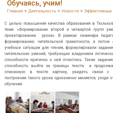
Обучаясь, учим!
Главная
>
Деятельность
>
Новости
>
Эффективные
С целью повышения качества образования в Тюльков
теме: «Формирование второй и четвертой групп у
проектировании урока». В рамках семинара педаг
формированию читательской грамотности, а потом е
учебные ситуации для чтения, формулировали задани
читательских умений, требующих владением логическ
способности критично к ней отнестись. Такие задан
способность выйти за границы текста и продолжит
описанную в тексте картину, увидеть связи с 
построения такого урока однозначно меняется, уходя 
обучения.