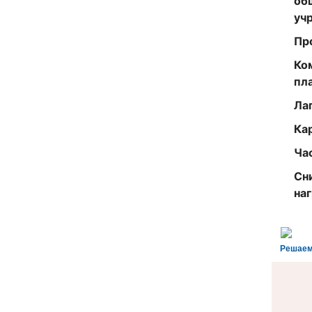
об
уч
Пр
Ко
пл
Ла
Ка
Ча
Сн
на
Решаем