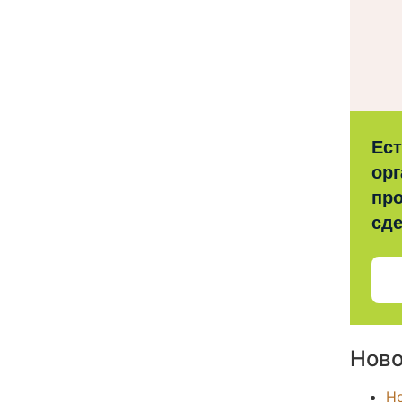
Ес
орг
про
сд
Ново
Н