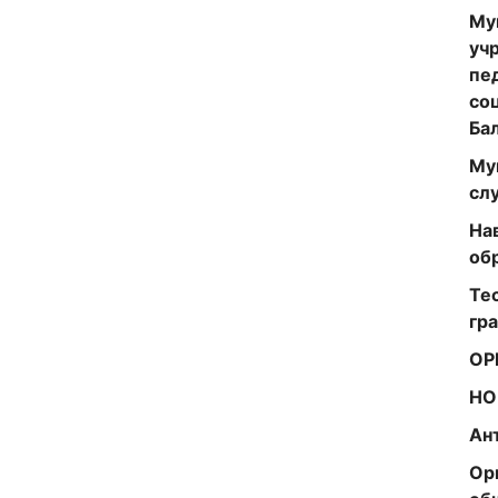
Му
уч
пе
со
Ба
Му
сл
На
об
Те
гр
ОР
НО
Ан
Ор