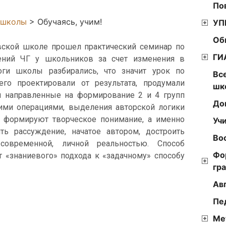
По
 школы
>
Обучаясь, учим!
УП
Об
ской школе прошел практический семинар по
ГИ
мений ЧГ у школьников за счет изменения в
оги школы разбирались, что значит урок по
Вс
го проектировали от результата, продумали
шк
я направленные на формирование 2 и 4 групп
До
ими операциями, выделения авторской логики
ия формируют творческое понимание, а именно
Уч
ь рассуждение, начатое автором, достроить
Во
современной, личной реальностью. Способ
Фо
от «знаниевого» подхода к «задачному» способу
гр
Ав
Пе
Ме