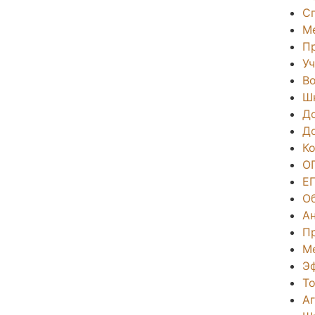
С
М
П
Уч
Во
Ш
Д
Д
К
О
Е
О
А
П
М
Э
То
А