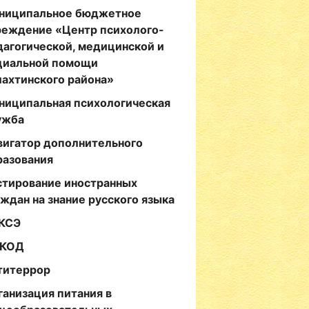
ниципальное бюджетное
реждение «Центр психолого-
дагогической, медицинской и
циальной помощи
лахтинского района»
ниципальная психологическая
ужба
вигатор дополнительного
разования
стирование иностранных
аждан на знание русского языка
КСЭ
КОД
титеррор
ганизация питания в