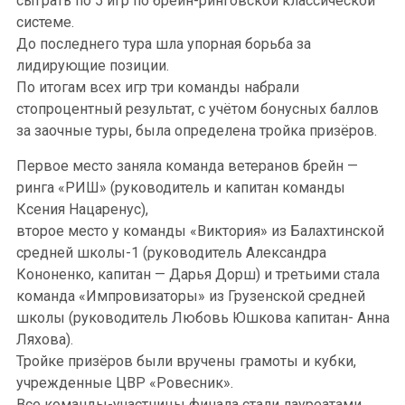
сыграть по 5 игр по брейн-ринговской классической
системе.
До последнего тура шла упорная борьба за
лидирующие позиции.
По итогам всех игр три команды набрали
стопроцентный результат, с учётом бонусных баллов
за заочные туры, была определена тройка призёров.
Первое место заняла команда ветеранов брейн —
ринга «РИШ» (руководитель и капитан команды
Ксения Нацаренус),
второе место у команды «Виктория» из Балахтинской
средней школы-1 (руководитель Александра
Кононенко, капитан — Дарья Дорш) и третьими стала
команда «Импровизаторы» из Грузенской средней
школы (руководитель Любовь Юшкова капитан- Анна
Ляхова).
Тройке призёров были вручены грамоты и кубки,
учрежденные ЦВР «Ровесник».
Все команды-участницы финала стали лауреатами