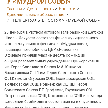
У «МУДРОЙ СОВЫ»
Главная
>
Деятельность
>
Новости
>
Дополнительное образование
>
ИНТЕЛЛЕКТУАЛЫ В ГОСТЯХ У «МУДРОЙ СОВЫ»
25 декабря в уютном актовом зале районной Детской
Школы Искусств состоялся финал муниципального
интеллектуального фестиваля «Мудрая сова»,
посвящённого юбилею ЦВР «Ровесник».
В финале приняли участие десять команд из
общеобразовательных учреждений: Приморская СШ
им. Героя Советского Союза М.А. Юшкова,
Балахтинская СШ 1 им. Героя Советского Союза
Ф.Л.Каткова, Огурская СОШ, Большесырская СОШ,
Тюльковская СОШ, Ровненская СШ им. Героя
Советского Союза Г.П.Ерофеева, Грузенская СОШ,
Петропавловская СОШ, Кожановская СОШ и команда
ветеранов брейн-ринга, состоявшая из выпускников
Ровненской средней школы, в своё время на