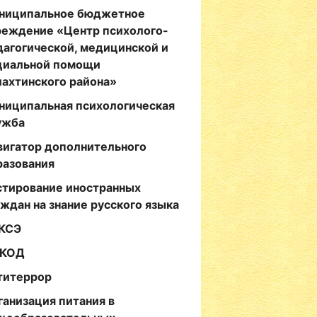
ниципальное бюджетное
реждение «Центр психолого-
дагогической, медицинской и
циальной помощи
лахтинского района»
ниципальная психологическая
ужба
вигатор дополнительного
разования
стирование иностранных
аждан на знание русского языка
КСЭ
КОД
титеррор
ганизация питания в