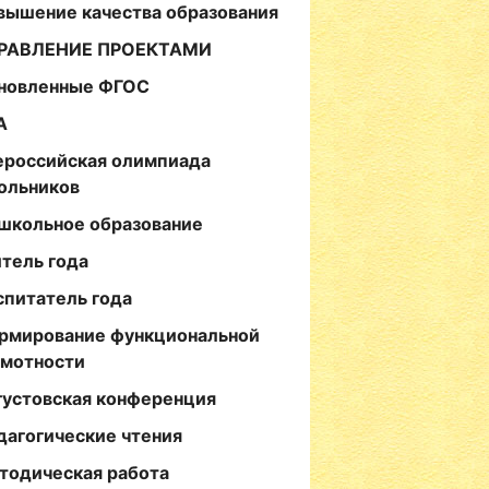
вышение качества образования
РАВЛЕНИЕ ПРОЕКТАМИ
новленные ФГОС
А
ероссийская олимпиада
ольников
школьное образование
итель года
спитатель года
рмирование функциональной
амотности
густовская конференция
дагогические чтения
тодическая работа