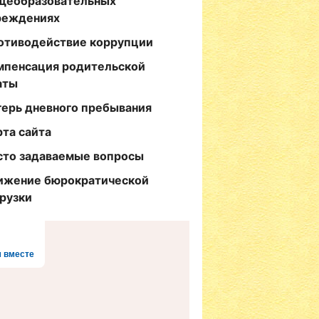
щеобразовательных
реждениях
отиводействие коррупции
мпенсация родительской
аты
герь дневного пребывания
рта сайта
сто задаваемые вопросы
ижение бюрократической
грузки
 вместе