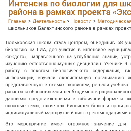
Интенсив по биологии для ш
района в рамках проекта «Э
Главная
>
Деятельность
>
Новости
>
Методическая
школьников Балахтинского района в рамках проек
Тюльковская школа стала центром, объединив 58 уч
биологию на ГИА, для участия в интенсиве муниципа
каждого», направленного на углубление знаний, ус
изучению естественнонаучных дисциплин. Ученики 9 
работу с текстом биологического содержания, в
информации, изучали экосистемную организацию 
представленную в схемах экосистем, решали учебные 
расчеты и обосновывали необходимость рационального 
данными, представленными в табличной форме и схе
сложные темы, такие как биосинтез белка и проверк
индивидуальный маршрутный лист с рекомендациями дл
Это мероприятие имеет огромное значение для у
подготовиться к экзаменам, укрепить фундаменталь