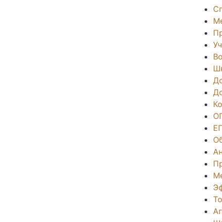
С
М
П
Уч
Во
Ш
Д
Д
К
О
Е
О
А
П
М
Э
То
А