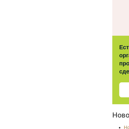
Ес
орг
про
сд
Ново
Н