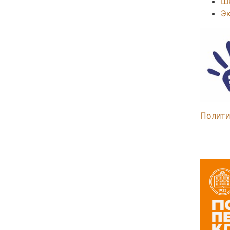
Ш
Э
Полити