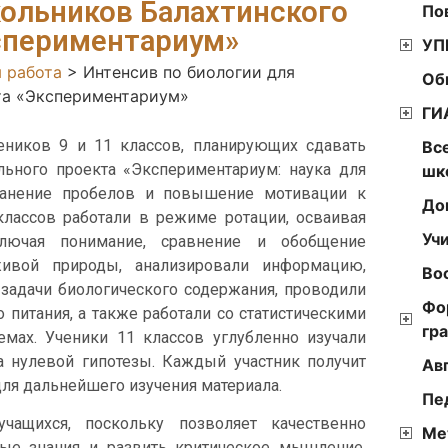
кольников Балахтинского
По
кспериментариум»
УП
 работа
>
Интенсив по биологии для
Об
та «Экспериментариум»
ГИ
еников 9 и 11 классов, планирующих сдавать
Вс
льного проекта «Экспериментариум: наука для
шк
транение пробелов и повышение мотивации к
До
классов работали в режиме ротации, осваивая
Уч
ключая понимание, сравнение и обобщение
живой природы, анализировали информацию,
Во
задачи биологического содержания, проводили
Фо
питания, а также работали со статистическими
гр
мах. Ученики 11 классов углубленно изучали
а нулевой гипотезы. Каждый участник получит
Ав
я дальнейшего изучения материала.
Пе
чащихся, поскольку позволяет качественно
Ме
ные знания и развить критическое мышление,