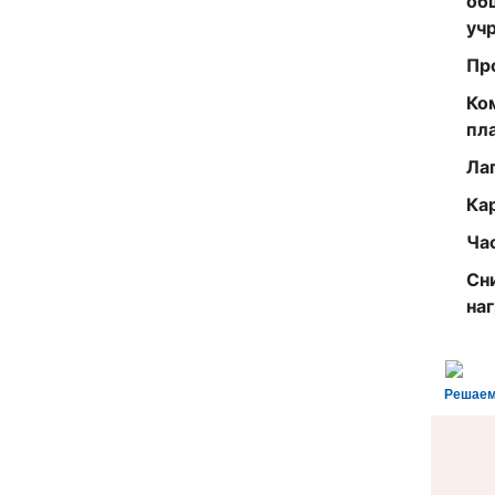
об
уч
Пр
Ко
пл
Ла
Ка
Ча
Сн
на
Решаем