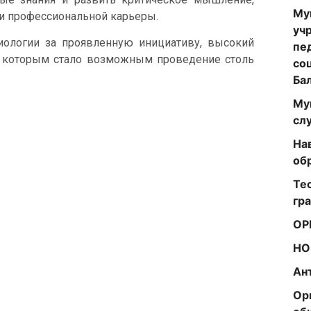
Му
и профессиональной карьеры.
уч
ологии за проявленную инициативу, высокий
пе
я которым стало возможным проведение столь
со
Ба
Му
сл
На
об
Те
гр
ОР
НО
Ан
Ор