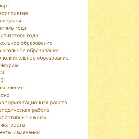
порт
ероприятия
раздники
итель года
спитатель года
кольное образование
ошкольное образование
ополнительное образование
онкурсы
ГЭ
ГЭ
бъявления
нонс
рофориентационная работа
етодическая работа
ффективные школы
чка роста
генты изменений