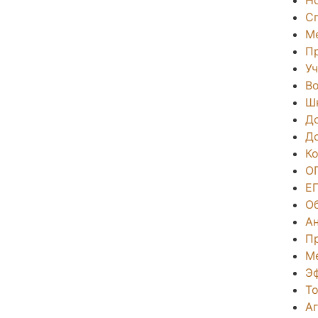
С
М
П
Уч
Во
Ш
Д
Д
К
О
Е
О
А
П
М
Э
То
А