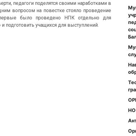
верти, педагоги поделятся своими наработками в
Му
дним вопросом на повестке стояло проведение
уч
первые было проведено НПК отдельно для
пе
 и подготовить учащихся для выступлений.
со
Ба
Му
сл
На
об
Те
гр
ОР
НО
Ан
Ор