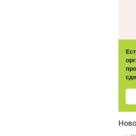
Ес
орг
про
сд
Ново
Н