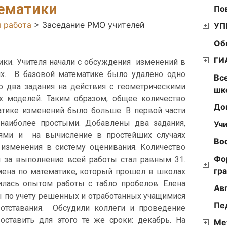
ематики
По
 работа
>
Заседание РМО учителей
УП
Об
ГИ
ики. Учителя начали с обсуждения изменений в
х. В базовой математике было удалено одно
Вс
о два задания на действия с геометрическими
шк
х моделей. Таким образом, общее количество
До
атике изменений было больше. В первой части
наиболее простыми. Добавлены два задания,
Уч
ями и на вычисление в простейших случаях
Во
 изменения в систему оценивания. Количество
Фо
 за выполнение всей работы стал равным 31.
гр
ена по математике, который прошел в школах
лась опытом работы с табло пробелов. Елена
Ав
ы по учету решенных и отработанных учащимися
Пе
 отставания. Обсудили коллеги и проведение
тавить для этого те же сроки: декабрь. На
Ме