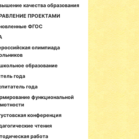
вышение качества образования
РАВЛЕНИЕ ПРОЕКТАМИ
новленные ФГОС
А
ероссийская олимпиада
ольников
школьное образование
итель года
спитатель года
рмирование функциональной
амотности
густовская конференция
дагогические чтения
тодическая работа