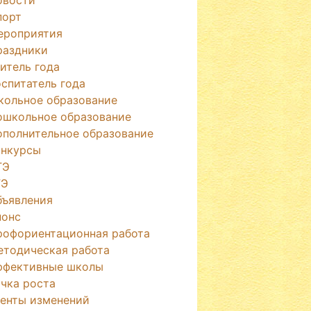
порт
ероприятия
раздники
итель года
спитатель года
кольное образование
ошкольное образование
ополнительное образование
онкурсы
ГЭ
ГЭ
бъявления
нонс
рофориентационная работа
етодическая работа
ффективные школы
чка роста
генты изменений