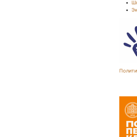
Ш
Э
Полити