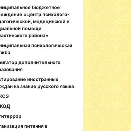
ниципальное бюджетное
реждение «Центр психолого-
дагогической, медицинской и
циальной помощи
лахтинского района»
ниципальная психологическая
ужба
вигатор дополнительного
разования
стирование иностранных
аждан на знание русского языка
КСЭ
КОД
титеррор
ганизация питания в