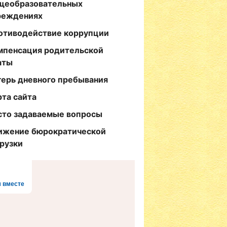
щеобразовательных
реждениях
отиводействие коррупции
мпенсация родительской
аты
герь дневного пребывания
рта сайта
сто задаваемые вопросы
ижение бюрократической
грузки
 вместе