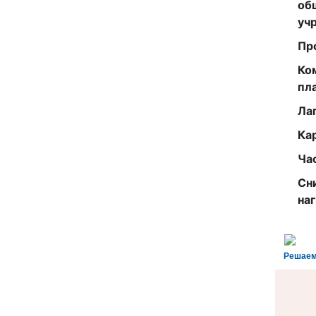
об
уч
Пр
Ко
пл
Ла
Ка
Ча
Сн
на
Решаем