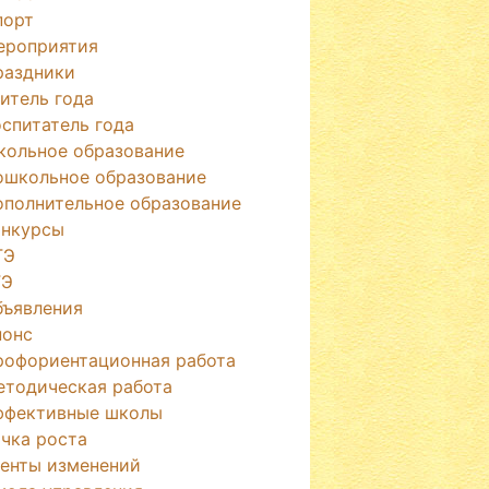
порт
ероприятия
раздники
итель года
спитатель года
кольное образование
ошкольное образование
ополнительное образование
онкурсы
ГЭ
ГЭ
бъявления
нонс
рофориентационная работа
етодическая работа
ффективные школы
чка роста
генты изменений