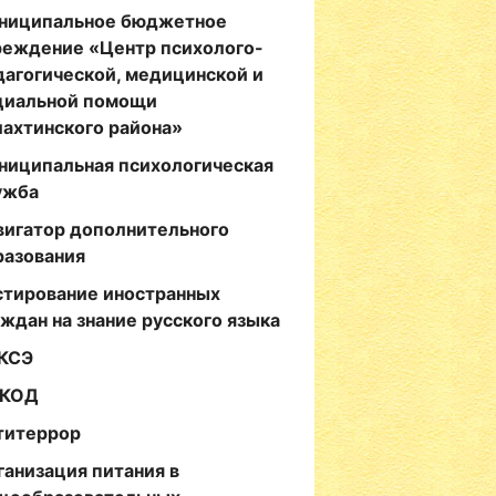
ниципальное бюджетное
реждение «Центр психолого-
дагогической, медицинской и
циальной помощи
лахтинского района»
ниципальная психологическая
ужба
вигатор дополнительного
разования
стирование иностранных
аждан на знание русского языка
КСЭ
КОД
титеррор
ганизация питания в