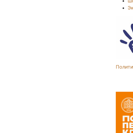
Ш
Э
Полити