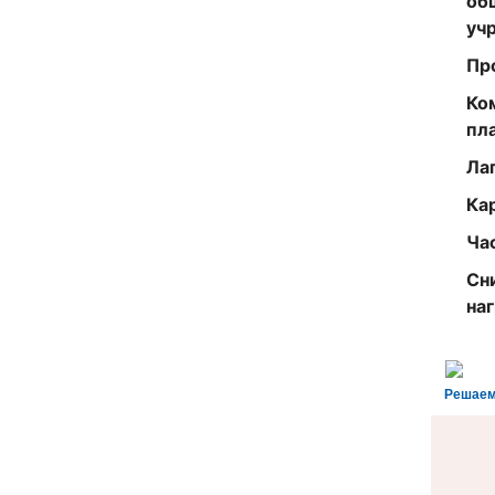
об
уч
Пр
Ко
пл
Ла
Ка
Ча
Сн
на
Решаем