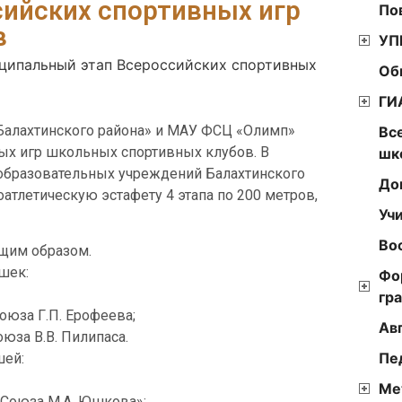
ийских спортивных игр
По
в
УП
ципальный этап Всероссийских спортивных
Об
ГИ
 Балахтинского района» и МАУ ФСЦ «Олимп»
Вс
ых игр школьных спортивных клубов. В
шк
еобразовательных учреждений Балахтинского
До
атлетическую эстафету 4 этапа по 200 метров,
Уч
Во
щим образом.
шек:
Фо
гр
оюза Г.П. Ерофеева;
Ав
юза В.В. Пилипаса.
Пе
шей:
Ме
 Союза М.А. Юшкова»;