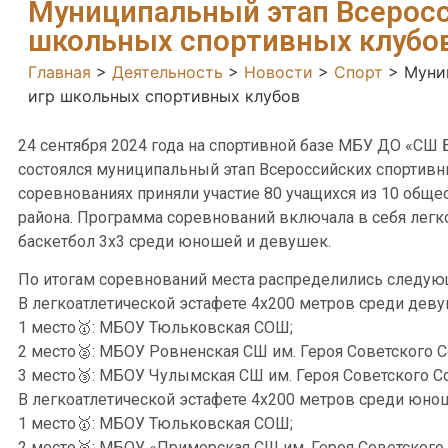
Муниципальный этап Всеросс
школьных спортивных клубо
Главная
>
Деятельность
>
Новости
>
Спорт
>
Муни
игр школьных спортивных клубов
24 сентября 2024 года на спортивной базе МБУ ДО «СШ
состоялся муниципальный этап Всероссийских спортивн
соревнованиях приняли участие 80 учащихся из 10 общ
района. Программа соревнований включала в себя легко
баскетбол 3х3 среди юношей и девушек.
По итогам соревнований места распределились следую
В легкоатлетической эстафете 4х200 метров среди деву
1 место🥇: МБОУ Тюльковская СОШ;
2 место🥈: МБОУ Ровненская СШ им. Героя Советского С
3 место🥉: МБОУ Чулымская СШ им. Героя Советского Со
В легкоатлетической эстафете 4х200 метров среди юно
1 место🥇: МБОУ Тюльковская СОШ;
2 место🥈: МБОУ «Приморская СШ им. Героя Советского