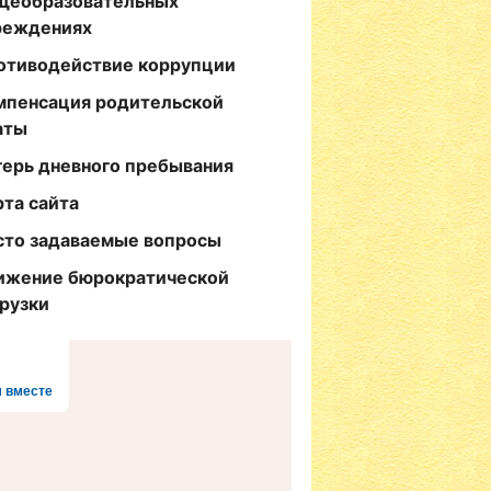
щеобразовательных
реждениях
отиводействие коррупции
мпенсация родительской
аты
герь дневного пребывания
рта сайта
сто задаваемые вопросы
ижение бюрократической
грузки
 вместе