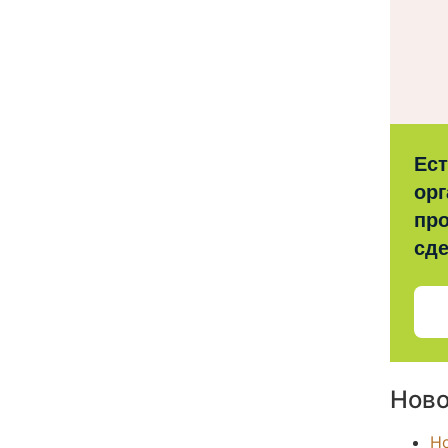
Ес
орг
про
сд
Ново
Н