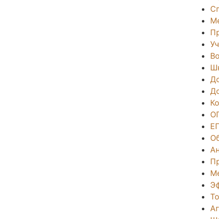
С
М
П
Уч
Во
Ш
Д
Д
К
О
Е
О
А
П
М
Э
То
А