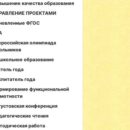
вышение качества образования
РАВЛЕНИЕ ПРОЕКТАМИ
новленные ФГОС
А
ероссийская олимпиада
ольников
школьное образование
итель года
спитатель года
рмирование функциональной
амотности
густовская конференция
дагогические чтения
тодическая работа