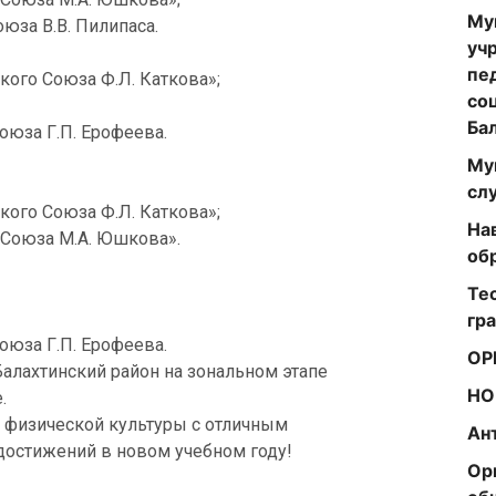
Му
юза В.В. Пилипаса.
уч
пе
кого Союза Ф.Л. Каткова»;
со
Ба
оюза Г.П. Ерофеева.
Му
сл
кого Союза Ф.Л. Каткова»;
На
 Союза М.А. Юшкова».
об
Те
гр
оюза Г.П. Ерофеева.
ОР
лахтинский район на зональном этапе
НО
.
й физической культуры с отличным
Ан
остижений в новом учебном году!
Ор