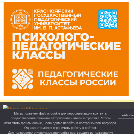
Мы используем файлы cookie для персонализации контента,
СОГЛАС
предоставления функций авторизации и анализа трафика. Чтобы
Управление образования
отключить файлы cookie, необходимо перейти в настройки веб-браузера.
Однако это может ограничить работу с сайтом.
Для полноценного использования сайта подтвердите использование