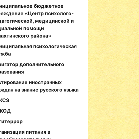
ниципальное бюджетное
реждение «Центр психолого-
дагогической, медицинской и
циальной помощи
лахтинского района»
ниципальная психологическая
ужба
вигатор дополнительного
разования
стирование иностранных
аждан на знание русского языка
КСЭ
КОД
титеррор
ганизация питания в