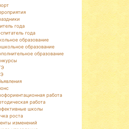
порт
ероприятия
раздники
итель года
спитатель года
кольное образование
ошкольное образование
ополнительное образование
онкурсы
ГЭ
ГЭ
бъявления
нонс
рофориентационная работа
етодическая работа
ффективные школы
чка роста
генты изменений