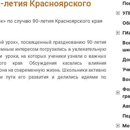
0-летия Красноярского
По
УП
ок» по случаю 90-летия Красноярского края
Об
ГИ
ной урок», посвященный празднованию 90-летия
Вс
ромным интересом погрузились в увлекательную
шк
ли уроки, на которых ученики узнали о важных
До
ого края. Обсуждения касались влияния
Уч
иона на современную жизнь. Школьники активно
и пути его развития и делились идеями по
Во
Фо
гр
Ав
Пе
Ме