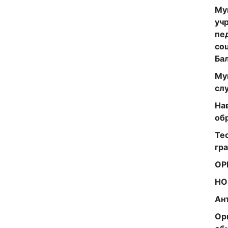
Му
уч
пе
со
Ба
Му
сл
На
об
Те
гр
ОР
НО
Ан
Ор