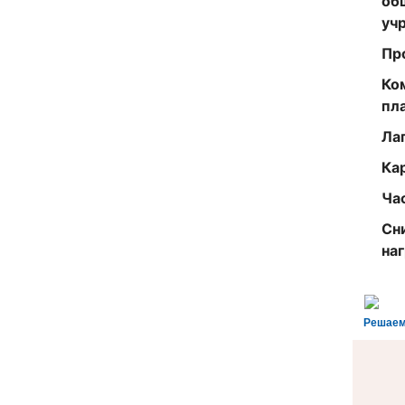
об
уч
Пр
Ко
пл
Ла
Ка
Ча
Сн
на
Решаем