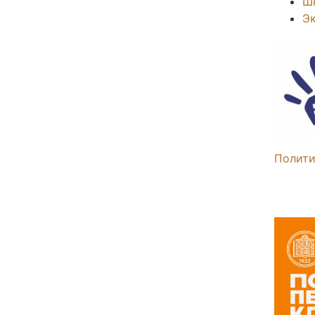
Ш
Э
Полити