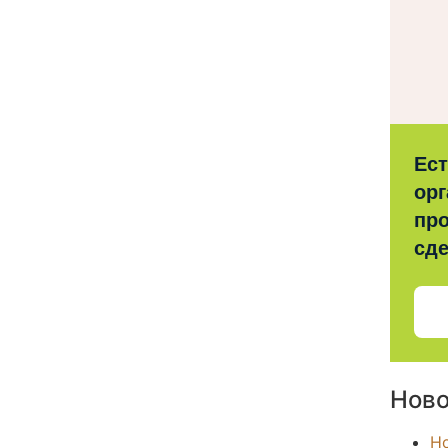
Ес
орг
про
сд
Ново
Н