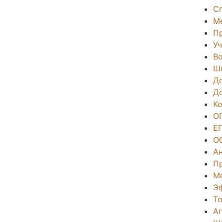
С
М
П
Уч
Во
Ш
Д
Д
К
О
Е
О
А
П
М
Э
То
А