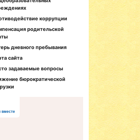
щеобразовательных
реждениях
отиводействие коррупции
мпенсация родительской
аты
герь дневного пребывания
рта сайта
сто задаваемые вопросы
ижение бюрократической
грузки
 вместе