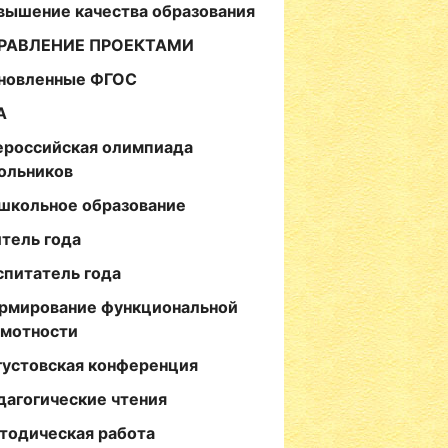
вышение качества образования
РАВЛЕНИЕ ПРОЕКТАМИ
новленные ФГОС
А
ероссийская олимпиада
ольников
школьное образование
итель года
спитатель года
рмирование функциональной
амотности
густовская конференция
дагогические чтения
тодическая работа