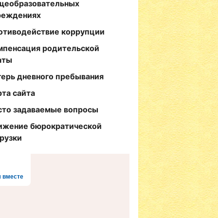
щеобразовательных
реждениях
отиводействие коррупции
мпенсация родительской
аты
герь дневного пребывания
рта сайта
сто задаваемые вопросы
ижение бюрократической
грузки
 вместе