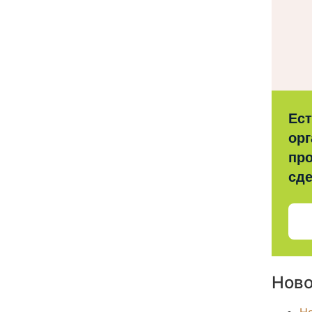
Ес
орг
про
сд
Ново
Н