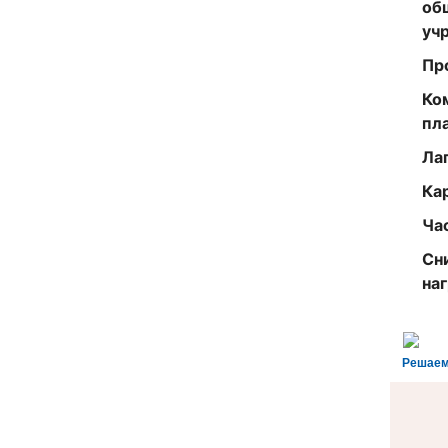
об
уч
Пр
Ко
пл
Ла
Ка
Ча
Сн
на
Решаем