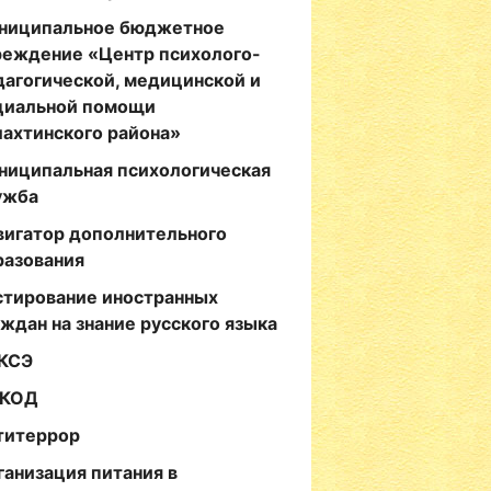
ниципальное бюджетное
реждение «Центр психолого-
дагогической, медицинской и
циальной помощи
лахтинского района»
ниципальная психологическая
ужба
вигатор дополнительного
разования
стирование иностранных
аждан на знание русского языка
КСЭ
КОД
титеррор
ганизация питания в