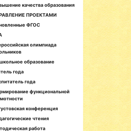
вышение качества образования
РАВЛЕНИЕ ПРОЕКТАМИ
новленные ФГОС
А
ероссийская олимпиада
ольников
школьное образование
итель года
спитатель года
рмирование функциональной
амотности
густовская конференция
дагогические чтения
тодическая работа