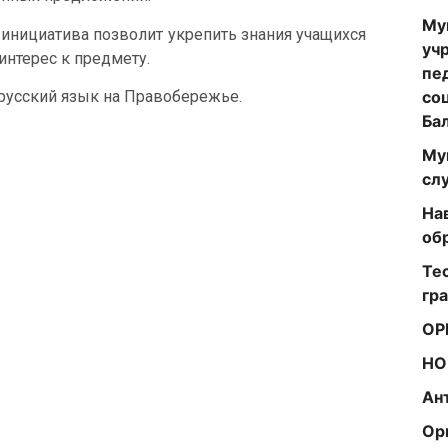
Му
 инициатива позволит укрепить знания учащихся
уч
интерес к предмету.
пе
со
русский язык на Правобережье.
Ба
Му
сл
На
об
Те
гр
ОР
НО
Ан
Ор