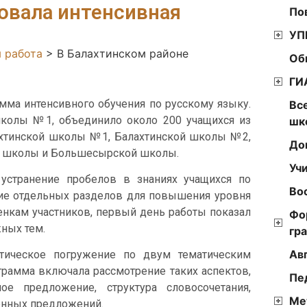
овала интенсивная
По
УП
 работа
>
В Балахтинском районе
Об
ГИ
мма интенсивного обучения по русскому языку.
Вс
школы №1, объединило около 200 учащихся из
шк
ахтинской школы №1, Балахтинской школы №2,
До
й школы и Большесырской школы.
Уч
устранение пробелов в знаниях учащихся по
Во
ние отдельных разделов для повышения уровня
енкам участников, первый день работы показал
Фо
ных тем.
гр
Ав
тическое погружение по двум тематическим
ограмма включала рассмотрение таких аспектов,
Пе
ое предложение, структура словосочетания,
Ме
енных предложений.