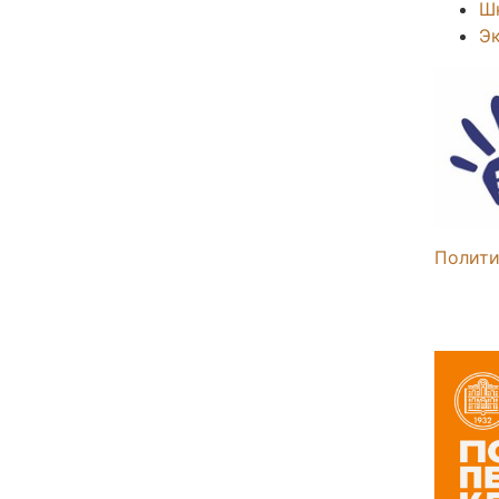
Ш
Э
Полити