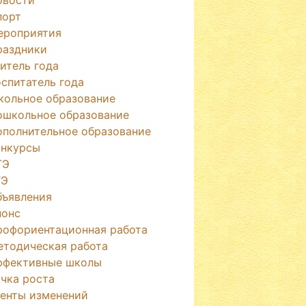
порт
ероприятия
раздники
итель года
спитатель года
кольное образование
ошкольное образование
ополнительное образование
онкурсы
ГЭ
ГЭ
бъявления
нонс
рофориентационная работа
етодическая работа
ффективные школы
чка роста
генты изменений