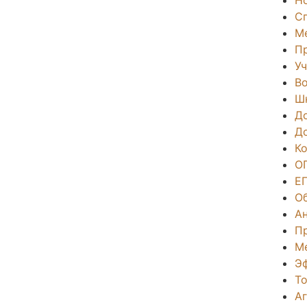
С
М
П
Уч
Во
Ш
Д
Д
К
О
Е
О
А
П
М
Э
То
А