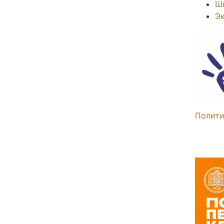
Ш
Э
Полити