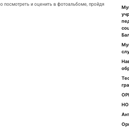
о посмотреть и оценить в фотоальбоме, пройдя
Му
уч
пе
со
Ба
Му
сл
На
об
Те
гр
ОР
НО
Ан
Ор