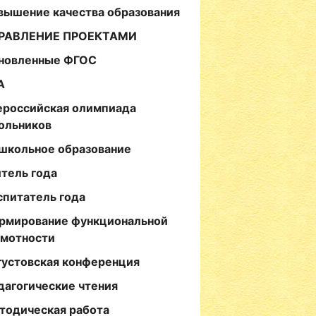
вышение качества образования
РАВЛЕНИЕ ПРОЕКТАМИ
новленные ФГОС
А
ероссийская олимпиада
ольников
школьное образование
итель года
спитатель года
рмирование функциональной
амотности
густовская конференция
дагогические чтения
тодическая работа