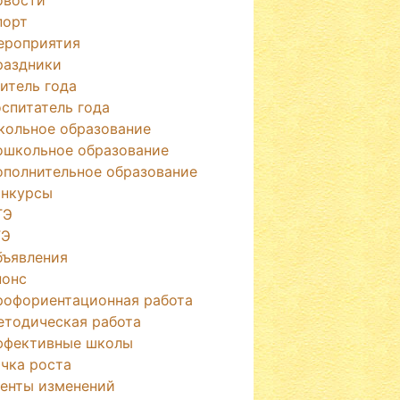
порт
ероприятия
раздники
итель года
спитатель года
кольное образование
ошкольное образование
ополнительное образование
онкурсы
ГЭ
ГЭ
бъявления
нонс
рофориентационная работа
етодическая работа
ффективные школы
чка роста
генты изменений