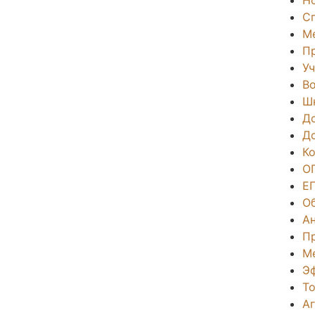
С
М
П
Уч
Во
Ш
Д
Д
К
О
Е
О
А
П
М
Э
То
А