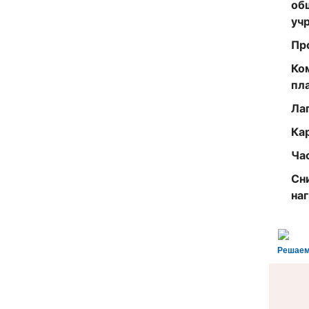
об
уч
Пр
Ко
пл
Ла
Ка
Ча
Сн
на
Решаем