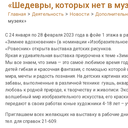
«Шедевры, которых нет в му
Главная
>
Деятельность
>
Новости
>
Дополнительн
музеях»
С 24 января по 28 февраля 2023 года в фойе 1 этажа в р
«Зимнее вдохновение» (в номинации «Изобразительное
«Ровесник» открыта выставка детских рисунков.
Яркая и удивительная выставка приурочена к теме «Зим
Мы все знаем, что зима — это самоё любимое время год
детей гибкая и красочная фантазия, с помощью котор
мира, мечты и радость познания. На детских картинах 
забавы, выполненные в различной технике: гуашь, аква
любовь к родной природе, к творчеству и живописи. Эк
волшебный мир изобразительного искусства, его краски 
передают в своих работах юные художники 4-18 лет – у
Приглашаем всех желающих на выставку в рабочие дни с 9.
тел. для справок 21-609.