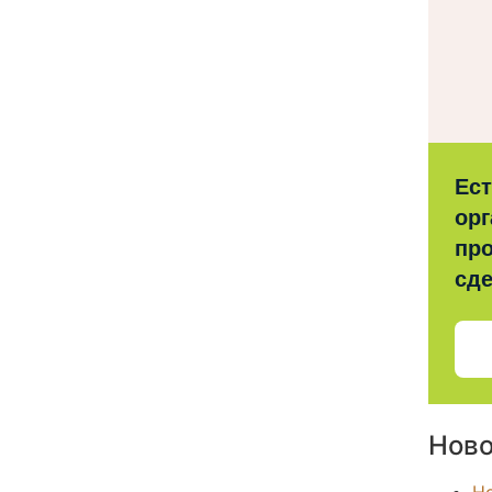
Ес
орг
про
сд
Ново
Н