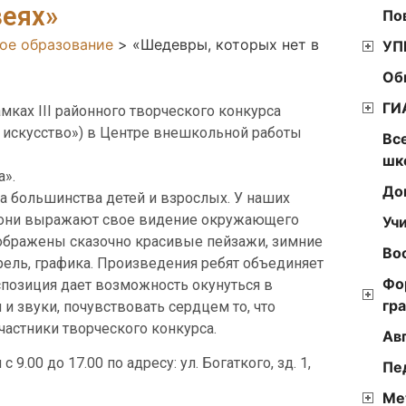
зеях»
По
ое образование
>
«Шедевры, которых нет в
УП
Об
ГИ
амках III районного творческого конкурса
 искусство») в Центре внешкольной работы
Вс
шк
а».
До
а большинства детей и взрослых. У наших
ой они выражают свое видение окружающего
Уч
изображены сказочно красивые пейзажи, зимние
Во
рель, графика. Произведения ребят объединяет
Фо
спозиция дает возможность окунуться в
гр
и звуки, почувствовать сердцем то, что
частники творческого конкурса.
Ав
00 до 17.00 по адресу: ул. Богаткого, зд. 1,
Пе
Ме