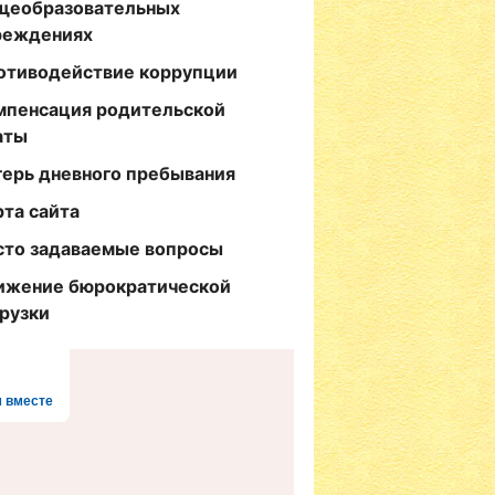
щеобразовательных
реждениях
отиводействие коррупции
мпенсация родительской
аты
герь дневного пребывания
рта сайта
сто задаваемые вопросы
ижение бюрократической
грузки
 вместе