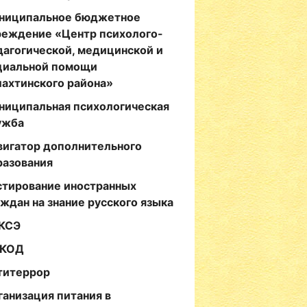
ниципальное бюджетное
реждение «Центр психолого-
дагогической, медицинской и
циальной помощи
лахтинского района»
ниципальная психологическая
ужба
вигатор дополнительного
разования
стирование иностранных
аждан на знание русского языка
КСЭ
КОД
титеррор
ганизация питания в