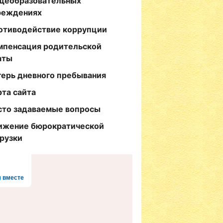
щеобразовательных
реждениях
отиводействие коррупции
мпенсация родительской
аты
герь дневного пребывания
рта сайта
сто задаваемые вопросы
ижение бюрократической
грузки
 вместе