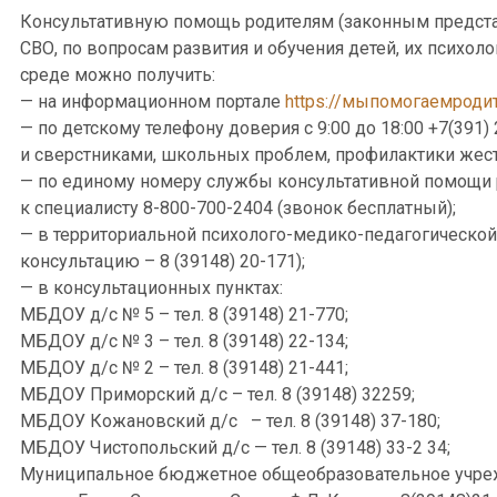
Консультативную помощь родителям (законным представ
СВО, по вопросам развития и обучения детей, их психол
среде можно получить:
— на информационном портале
https://мыпомогаемроди
— по детскому телефону доверия с 9:00 до 18:00 +7(391)
и сверстниками, школьных проблем, профилактики жесто
— по единому номеру службы консультативной помощи 
к специалисту
8-800-700-2404
(звонок бесплатный);
— в территориальной психолого-медико-педагогической 
консультацию – 8 (39148) 20-171);
— в консультационных пунктах:
МБДОУ д/с № 5 – тел. 8 (39148) 21-770;
МБДОУ д/с № 3 – тел. 8 (39148) 22-134;
МБДОУ д/с № 2 – тел. 8 (39148) 21-441;
МБДОУ Приморский д/с – тел. 8 (39148) 32259;
МБДОУ Кожановский д/с – тел. 8 (39148) 37-180;
МБДОУ Чистопольский д/с — тел. 8 (39148) 33-2 34;
Муниципальное бюджетное общеобразовательное учре