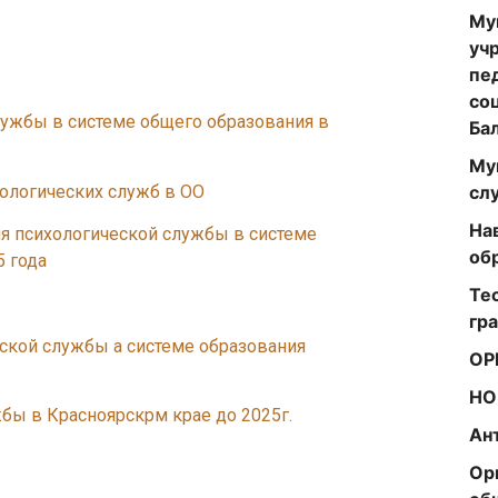
Му
уч
пе
со
лужбы в системе общего образования в
Ба
Му
ологических служб в ОО
сл
На
я психологической службы в системе
об
5 года
Те
гр
ской службы а системе образования
ОР
НО
бы в Красноярскрм крае до 2025г.
Ан
Ор