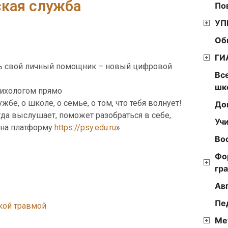
кая служба
По
УП
Об
ГИ
сть свой личный помощник – новый цифровой
Вс
шк
сихологом прямо
бе, о школе, о семье, о том, что тебя волнует!
До
да выслушает, поможет разобраться в себе,
Уч
а на платформу
https://psy.edu.ru
»
Во
Фо
гр
Ав
Пе
кой травмой
Ме