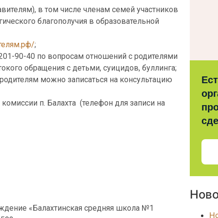
ителям), в том числе членам семей участников
огического благополучия в образовательной
телям.рф/
;
201-90-40
по вопросам отношений с родителями
кого обращения с детьми, суицидов, буллинга;
Ес
родителям можно записаться на консультацию
орг
комиссии п. Балахта (телефон для записи на
про
сд
Ново
ждение «Балахтинская средняя школа №1
Н