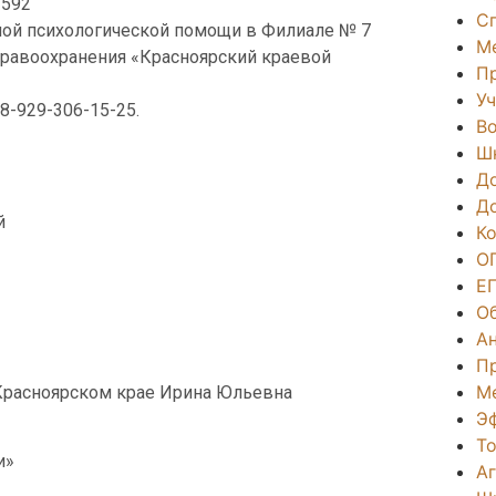
-592
С
ной психологической помощи в Филиале № 7
М
равоохранения «Красноярский краевой
П
Уч
8-929-306-15-25
.
Во
Ш
Д
Д
й
К
О
Е
О
А
П
М
 Красноярском крае Ирина Юльевна
Э
То
и»
А