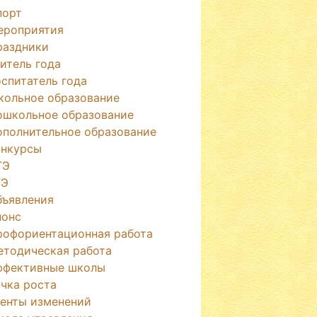
порт
ероприятия
раздники
итель года
спитатель года
кольное образование
ошкольное образование
ополнительное образование
онкурсы
ГЭ
ГЭ
бъявления
нонс
рофориентационная работа
етодическая работа
ффективные школы
чка роста
генты изменений