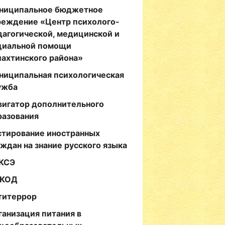
ниципальное бюджетное
реждение «Центр психолого-
дагогической, медицинской и
циальной помощи
лахтинского района»
ниципальная психологическая
ужба
вигатор дополнительного
разования
стирование иностранных
аждан на знание русского языка
КСЭ
КОД
титеррор
ганизация питания в