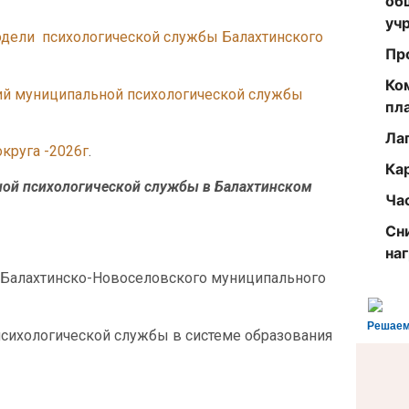
об
уч
модели психологической службы Балахтинского
Пр
Ко
тий муниципальной психологической службы
пл
Ла
круга -2026г
.
Ка
ной психологической службы в Балахтинском
Ча
Сн
на
 Балахтинско-Новоселовского муниципального
Решаем
сихологической службы в системе образования