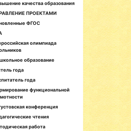
вышение качества образования
РАВЛЕНИЕ ПРОЕКТАМИ
новленные ФГОС
А
ероссийская олимпиада
ольников
школьное образование
итель года
спитатель года
рмирование функциональной
амотности
густовская конференция
дагогические чтения
тодическая работа