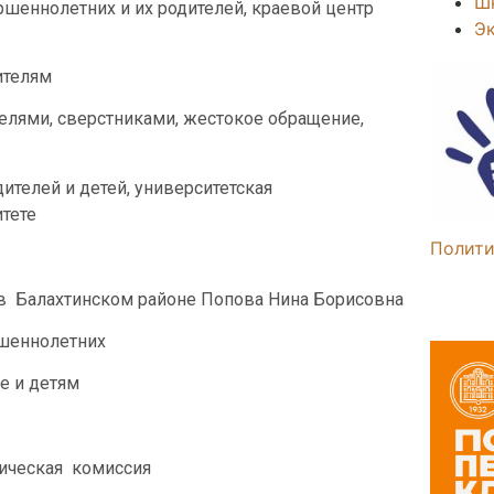
Ш
ршеннолетних и их родителей, краевой центр
Э
ителям
телями, сверстниками, жестокое обращение,
дителей и детей, университетская
тете
Полити
 в Балахтинском районе Попова Нина Борисовна
ршеннолетних
е и детям
гическая комиссия