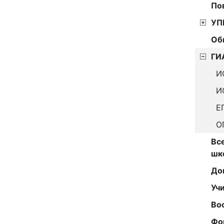
По
УП
Об
ГИ
И
И
Е
О
Вс
шк
До
Уч
Во
Фо