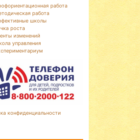
рофориентационная работа
етодическая работа
ффективные школы
чка роста
генты изменений
кола управления
кспериментариум
ка конфиденциальности