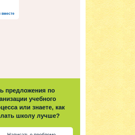
 вместе
ть предложения по
анизации учебного
цесса или знаете, как
елать школу лучше?
Написать о проблеме