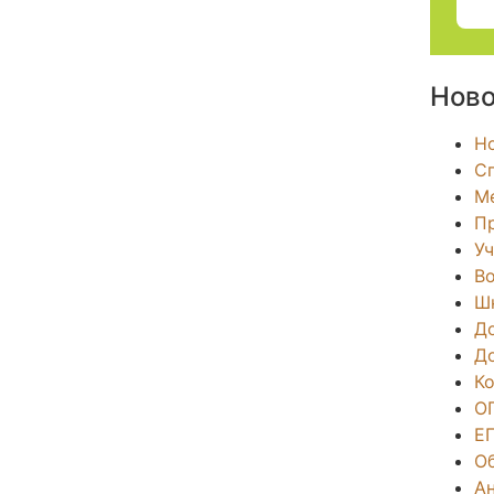
Ново
Н
С
М
П
Уч
Во
Ш
Д
Д
К
О
Е
О
А