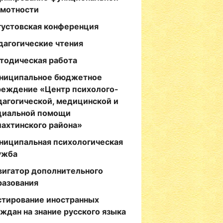
амотности
густовская конференция
дагогические чтения
тодическая работа
ниципальное бюджетное
реждение «Центр психолого-
дагогической, медицинской и
циальной помощи
лахтинского района»
ниципальная психологическая
ужба
вигатор дополнительного
разования
стирование иностранных
аждан на знание русского языка