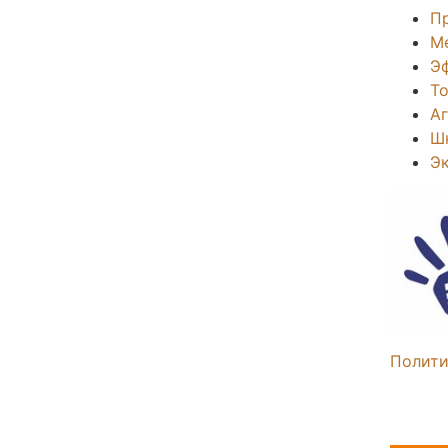
П
М
Э
То
А
Ш
Э
Полити