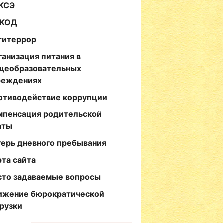
КСЭ
КОД
титеррор
ганизация питания в
щеобразовательных
реждениях
отиводействие коррупции
мпенсация родительской
аты
герь дневного пребывания
рта сайта
сто задаваемые вопросы
ижение бюрократической
грузки