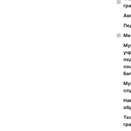
гр
Ав
Пе
Ме
Му
уч
пе
со
Ба
Му
сл
На
об
Те
гр