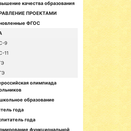
вышение качества образования
РАВЛЕНИЕ ПРОЕКТАМИ
новленные ФГОС
А
С-9
С-11
ГЭ
ГЭ
ероссийская олимпиада
ольников
школьное образование
итель года
спитатель года
рмирование функциональной