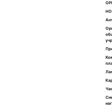
ОР
НО
Ан
Ор
об
уч
Пр
Ко
пл
Ла
Ка
Ча
Сн
на